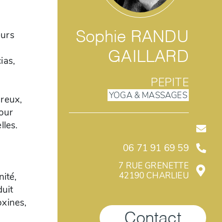
eurs
Sophie
RANDU
GAILLARD
ias,
PEPITE
YOGA & MASSAGES
reux,
our
lles.
06 71 91 69 59
7 RUE GRENETTE
42190
CHARLIEU
ité,
duit
oxines,
Contact