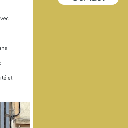
avec
ans
x
ité et