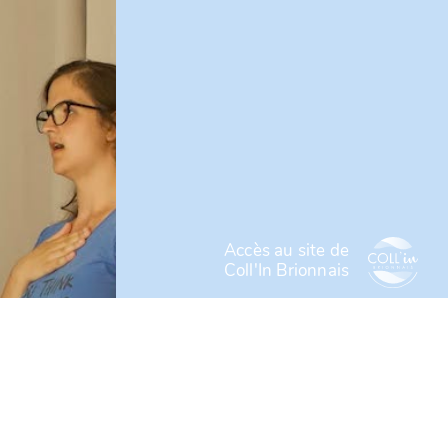
Accès au site de
Coll'In Brionnais