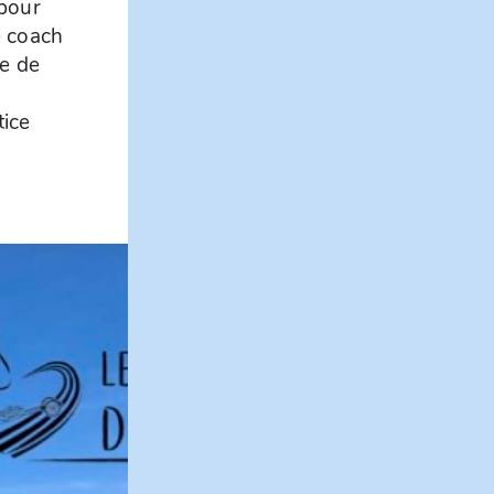
 pour
e coach
te de
tice