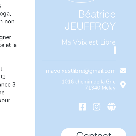
s
Béatrice
yoga,
on non
JEUFFROY
agner
Ma Voix est Libre
e et la
t
mavoixestlibre
@
gmail.com
ute
1016 chemin de la Grie
ance 3
71340
Melay
ne
pour