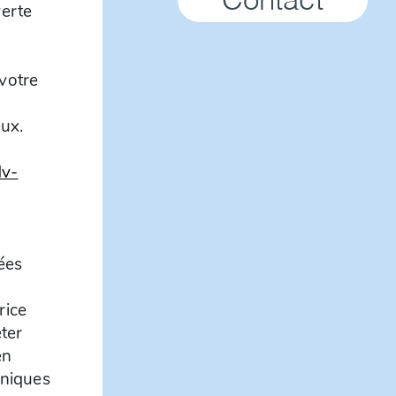
Contact
verte
 votre
eux.
dv-
ées
s
rice
ter
en
hniques