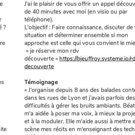
ue
J'ai le plaisir de vous offrir un appel décou
de 40 minutes avec moi (en visio ou par
r
téléphone).
é ?
L'objectif : Faire connaissance, discuter de
situation et déterminer ensemble si mon
tre
approche est celle qui vous convient le mi
« je réserve mon rdv
découverte »
https://bjeuffroy.systeme.io/r
decouverte
es
Témoignage
« J'organise depuis 8 ans des balades cont
dans les rues de Lyon et j’avais parfois de
difficultés à gérer les bruits ambiants. Béat
m'a aidée à poser ma voix, à mieux la proje
et à la moduler. Elle m'aide aussi à mettre 
ite
scène mes récits en m'enseignant des tec