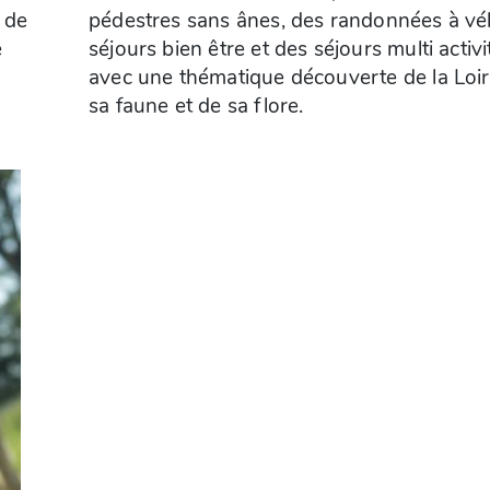
 de
des
e
s
sa faune et de sa flore.