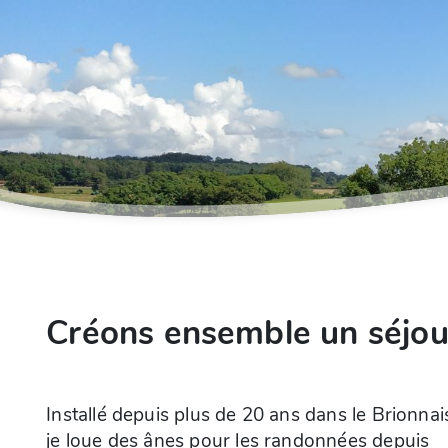
Créons ensemble un séjou
Installé depuis plus de 20 ans dans le Brionnai
Nous proposons donc maintenant en plus de
je loue des ânes pour les randonnées depuis
randonnées avec les ânes, des randonnées