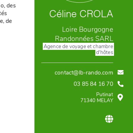
Céline
CROLA
Loire Bourgogne
Randonnées SARL
Agence de voyage et chambre
d'hôtes
contact
@
lb-rando.com
03 85 84 16 70
Putinat
71340
MELAY