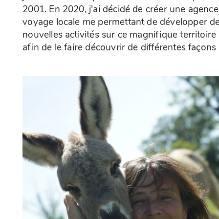
2001. En 2020, j'ai décidé de créer une agence
pédestres sans ânes, des randonnées à vélo, 
voyage locale me permettant de développer d
séjours bien être et des séjours multi activité
nouvelles activités sur ce magnifique territoire
avec une thématique découverte de la Loire, de
afin de le faire découvrir de différentes façons